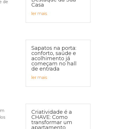
e de
Casa
ler mais
Sapatos na porta:
conforto, saúde e
acolhimento já
começam no hall
de entrada
ler mais
 em
Criatividade é a
CHAVE: Como
dos
transformar um
apartamento