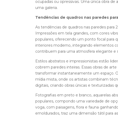
ocupadas ou opressivas. Uma única obra de a
uma galeria.
Tendências de quadros nas paredes par
As tendências de quadros nas paredes para 
Impressões em tela grandes, com cores vib
populares, oferecendo um ponto focal para 
interiores moderno, integrando elementos 
contribuem para uma atmosfera elegante e s
Estilos abstratos e impressionistas estão li
cobrem paredes inteiras. Essas obras de art
transformar instantaneamente um espaço. Ou
mídia mista, onde os artistas combinam técn
digitais, criando obras únicas e texturizadas
Fotografias em preto e branco, aquarelas a
populares, compondo uma variedade de opçõe
voga, com paisagens, flora e fauna ganhando
emoldurados, traz uma dimensão tátil para a