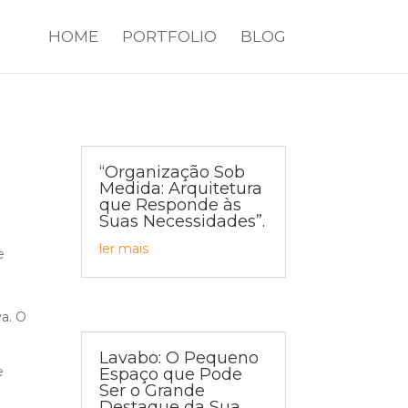
HOME
PORTFOLIO
BLOG
“Organização Sob
Medida: Arquitetura
que Responde às
Suas Necessidades”.
ler mais
e
va. O
Lavabo: O Pequeno
e
Espaço que Pode
Ser o Grande
Destaque da Sua