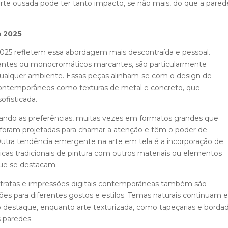
rte ousada pode ter tanto impacto, se não mais, do que a pared
a 2025
2025 refletem essa abordagem mais descontraída e pessoal.
rantes ou monocromáticos marcantes, são particularmente
qualquer ambiente. Essas peças alinham-se com o design de
contemporâneos como texturas de metal e concreto, que
ofisticada.
derando as preferências, muitas vezes em formatos grandes que
e foram projetadas para chamar a atenção e têm o poder de
tra tendência emergente na arte em tela é a incorporação de
icas tradicionais de pintura com outros materiais ou elementos
 que se destacam.
bstratas e impressões digitais contemporâneas também são
s para diferentes gostos e estilos. Temas naturais continuam
 destaque, enquanto arte texturizada, como tapeçarias e borda
s paredes.