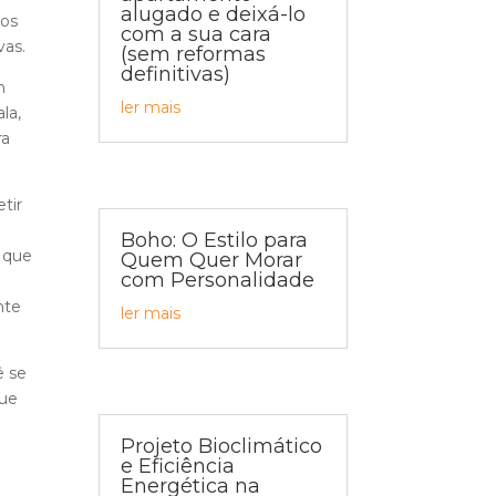
alugado e deixá-lo
hos
com a sua cara
vas.
(sem reformas
definitivas)
m
ler mais
la,
ra
tir
Boho: O Estilo para
s que
Quem Quer Morar
com Personalidade
nte
ler mais
ê se
que
Projeto Bioclimático
e Eficiência
Energética na