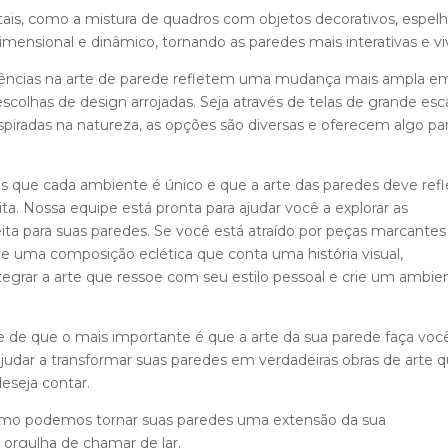
ais, como a mistura de quadros com objetos decorativos, espel
imensional e dinâmico, tornando as paredes mais interativas e vi
dências na arte de parede refletem uma mudança mais ampla e
escolhas de design arrojadas. Seja através de telas de grande esca
spiradas na natureza, as opções são diversas e oferecem algo pa
 que cada ambiente é único e que a arte das paredes deve refle
ta. Nossa equipe está pronta para ajudar você a explorar as
eita para suas paredes. Se você está atraído por peças marcante
re uma composição eclética que conta uma história visual,
tegrar a arte que ressoe com seu estilo pessoal e crie um ambie
 de que o mais importante é que a arte da sua parede faça voc
judar a transformar suas paredes em verdadeiras obras de arte 
eseja contar.
omo podemos tornar suas paredes uma extensão da sua
 orgulha de chamar de lar.