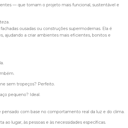
gentes — que tornam o projeto mais funcional, sustentável e
teza.
 a fachadas ousadas ou construções supermodernas. Ela é
s, ajudando a criar ambientes mais eficientes, bonitos e
a.
Também.
one sem tropeços? Perfeito.
aço pequeno? Ideal.
 é pensado com base no comportamento real da luz e do clima.
pta ao lugar, às pessoas e às necessidades específicas.