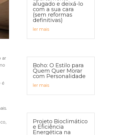
alugado e deixá-lo
com a sua cara
(sem reformas
definitivas)
ler mais
 ar
Boho: O Estilo para
smo
Quem Quer Morar
com Personalidade
e é
ler mais
ais.
Projeto Bioclimático
co,
e Eficiência
Energética na