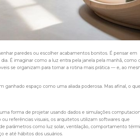
senhar paredes ou escolher acabamentos bonitos. É pensar em
 dia. É imaginar como a luz entra pela janela pela manhã, como o
óveis se organizam para tornar a rotina mais prática — e, ao me
tem ganhado espaço como uma aliada poderosa. Mas afinal, o qu
é uma forma de projetar usando dados e simulações computacion
 ou referências visuais, os arquitetos utilizam softwares que
r de parâmetros como luz solar, ventilação, comportamento térmi
aço e até hábitos dos usuários.