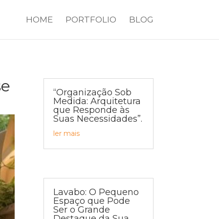
HOME
PORTFOLIO
BLOG
se
“Organização Sob
Medida: Arquitetura
que Responde às
Suas Necessidades”.
ler mais
Lavabo: O Pequeno
Espaço que Pode
Ser o Grande
Destaque da Sua