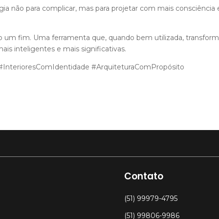
ogia não para complicar, mas para projetar com mais consciência 
o um fim. Uma ferramenta que, quando bem utilizada, transfor
s inteligentes e mais significativas.
 #InterioresComIdentidade #ArquiteturaComPropósito
Contato
(51) 99979-4795
(51) 99806-9986