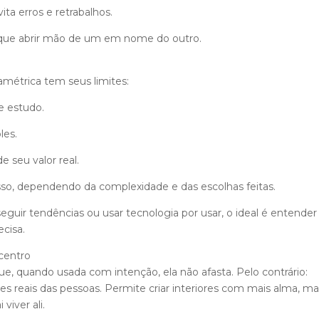
ita erros e retrabalhos.
r que abrir mão de um em nome do outro.
amétrica tem seus limites:
e estudo.
les.
 seu valor real.
sso, dependendo da complexidade e das escolhas feitas.
eguir tendências ou usar tecnologia por usar, o ideal é entender
ecisa.
centro
ue, quando usada com intenção, ela não afasta. Pelo contrário:
s reais das pessoas. Permite criar interiores com mais alma, ma
iver ali.