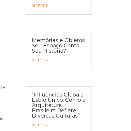
ler mais
Memórias e Objetos:
Seu Espaço Conta
Sua História?
ler mais
 se
“Influências Globais,
Estilo Único: Como a
Arquitetura
Brasileira Reflete
Diversas Culturas”
is
ler mais