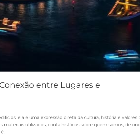
A Conexão entre Lugares e
ifícios; ela é uma expressão direta da cultura, história e valores 
s materiais utilizados, conta histórias sobre quem somos, de on
...